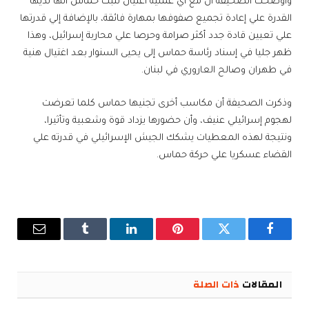
وأوضحت الصحيفة أن مع أي عملية اغتيال تثبت حماس أنها لديها
القدرة علي إعادة تجميع صفوفها بمهارة فائقة، بالإضافة إلي قدرتها
علي تعيين قادة جدد أكثر صرامة وحرصا علي محاربة إسرائيل، وهذا
ظهر جليا في إسناد رئاسة حماس إلى يحيى السنوار بعد اغتيال هنية
في طهران وصالح العاروري في لبنان.
وذكرت الصحيفة أن مكاسب أخرى تجنيها حماس كلما تعرضت
لهجوم إسرائيلي عنيف، وأن حضورها يزداد قوة وشعبية وتأثيرا،
ونتيجة لهذه المعطيات يشكك الجيش الإسرائيلي في قدرته علي
القضاء عسكريا علي حركة حماس.
فيسبوك
تويتر
بينتيريست
لينكدإن
Tumblr
البريد
الإلكترو
المقالات
ذات الصلة