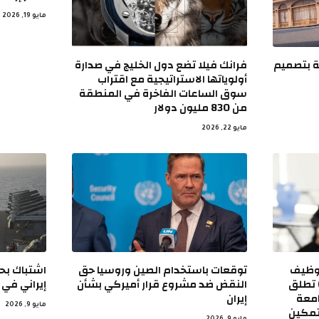
مايو 19, 2026
ة SUV عالمية بتصميم
فرانك فيلا تضع دول الخليج في صدارة
أولوياتها الاستراتيجية مع اقتراب
سوق الساعات الفاخرة في المنطقة
من 830 مليون دولار
مايو 22, 2026
توظيف
توقعات باستخدام الصين وروسيا حق
اشتباك بح
دولة الإمارات (EFE-UAE) تطلق
النقض ضد مشروع قرار أميركي بشأن
إيراني في
في الجامعة
إيران
مايو 9, 2026
تمكين