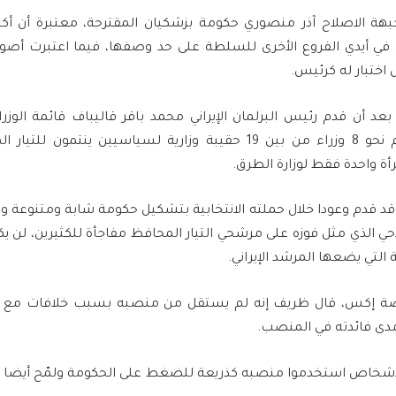
في أيدي الفروع الأخرى للسلطة على حد وصفها، فيما اعتبرت أصوا
اختبار له كرئيس.
 بعد أن قدم رئيس البرلمان الإيراني محمد باقر قاليباف قائمة الوز
بزشيكان، ومن بينهم نحو 8 وزراء من بين 19 حقيبة وزارية لسياسيين ي
أة واحدة فقط لوزارة الطرق.
قد قدم وعودا خلال حملته الانتخابية بتشكيل حكومة شابة ومتنوعة وش
حي الذي مثل فوزه على مرشحي التيار المحافظ مفاجأة للكثيرين، لن يك
لتي يضعها المرشد الإيراني.
صة إكس، قال ظريف إنه لم يستقل من منصبه بسبب خلافات مع ال
ى فائدته في المنصب.
لأشخاص استخدموا منصبه كذريعة للضغط على الحكومة ولمّح أيضا إل