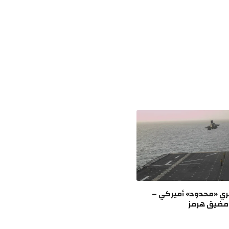
ري «محدود» أميركي –
 مضيق هرمز