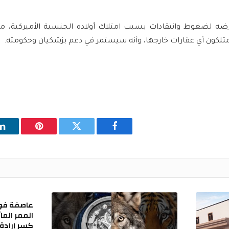
ضه لضغوط وانتقادات بسبب امتلاك أولاده الجنسية الأميركية، مشي
يمتلكون أي عقارات خارجها، وأنه سيستمر في دعم بزشكيان وحكومته.
فيسبوك
تويتر
بينتيريست
ل
عاصفة فو
الممر الما
كسر إرادة