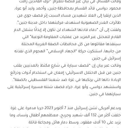
وقالت القسام، في بيان عبر منصة تلغرام: “نزف القائدين رأفت
محمود دواسي قائد القسام بمحافظة جنين، وأحمد وليد أبو عرة،
الذين ارتقيا إلى العلا شهيدين مساء السبت إثر قصف جوي من
طائرات الغدر الصهيونية استهدف مركبتهما داخل مدينة جنين”.
ولفتت إلى أن “دماء قادتها الشهداء لن تكون إلا إيذانًا بشلال الدم
القادم للمحتل عبر المزيد من عمليات المقاومة النوعية” التي
سينفذها مقاتلوها من كل محافظات الضفة الغربية المحتلة.
من جانبها، استنكرت حركة “الجهاد الإسلامي” الهجوم الذي نفذته
إسرائيل في جنين.
وقالت عبر بيان إن “قصف سيارة في شارع مكتظ بالمدنيين بقلب
جنين من قبل الاحتلال الاسرائيلي؛ إمعان في استخدام أدوات وذرائع
الإبادة ذاتها التي يرتكبها في غزة ضد شعبنا الفلسطيني بالضفة”.
واستشهد دواسي، وأبو عرة، جراء قصف شنته مسيرة إسرائيلية على
سيارتهما في جنين.
وبدعم أمريكي تشن إسرائيل منذ 7 أكتوبر 2023 حربا مدمرة على غزة
خلفت أكثر من 132 ألف شهيد وجريح، معظمهم أطفال ونساء، وما
يزيد على 10 آلاف مفقود، وسط دمار هائل ومجاعة قاتلة.