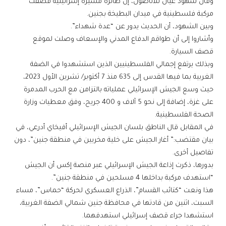
وقال شهود عيان للأناضول، إن طائرة مسيرة إسرائيلية قصفت
مركبة فلسطينية في ميدان البطيخة بجنين.
وبين الشهود، أن الحديث يدور عن “عدة شهداء”.
وأشاروا إلى أن طواقم الدفاع المدني والإسعاف وصلت لموقع
قصف السيارة.
وبذلك يرتفع إجمالي الفلسطينيين الذين استشهدوا في الضفة
الغربية بما فيها القدس إلى 635 منذ 7 أكتوبر/ تشرين الأول 2023،
حيث وسع الجيش الإسرائيلي عملياته بالتزامن مع الحرب المدمرة
على غزة، إضافة إلى نحو 5 آلاف و 400 جريح، وفق معطيات وزارة
الصحة الفلسطينية.
في المقابل قال الناطق بلسان الجيش الإسرائيلي أفيخاي أدرعي، في
بيان مقتضب:” أغار الجيش على خلية مخربين في منطقة جنين”، دون
تفاصيل أخرى.
بدورها، ذكرت إذاعة الجيش الإسرائيلي عبر منصة إكس أن الجيش
“استهدف مركبة بداخلها 4 مسلحين في منطقة جنين”.
هذا ونعت “كتائب القسام”، الذراع العسكري لحركة “حماس”، مساء
السبت، اثنين من قادتها في محافظة جنين شمالي الضفة الغربية،
استشهدا جراء قصف إسرائيلي استهدفهما.