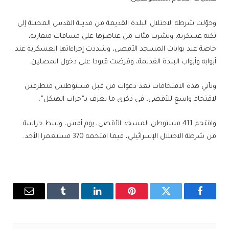
وحوّلت شرطة الاحتلال البلدة القديمة من مدينة القدس المحتلة إلى
ثكنة عسكرية، ونشرت مئات من عناصرها على مسافات متقاربة،
خاصة عند بوابات المسجد الأقصى، وشددت إجراءاتها العسكرية عند
أبوابه وأبواب البلدة القديمة، وفرضت قيودا على دخول المصلين.
وتأتي هذه الاقتحامات بعد دعوات من قبل مستوطنين متطرفين
لاقتحام واسع للأقصى، في ذكرى ما يعرف بـ”خراب الهيكل”.
واقتحم 411 مستوطن المسجد الأقصى، يوم أمس، وسط حراسة
من شرطة الاحتلال الإسرائيلي، فيما اقتحمه 370 مستعمرا الأحد.
فيسبوك
تويتر
بينتيريست
لينكدإن
Tumblr
البريد
الإلكترو