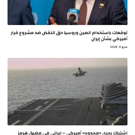
توقعات باستخدام الصين وروسيا حق النقض ضد مشروع قرار
أميركي بشأن إيران
مايو 9, 2026
اشتباك بحري «محدود» أميركي – إيراني في مضيق هرمز