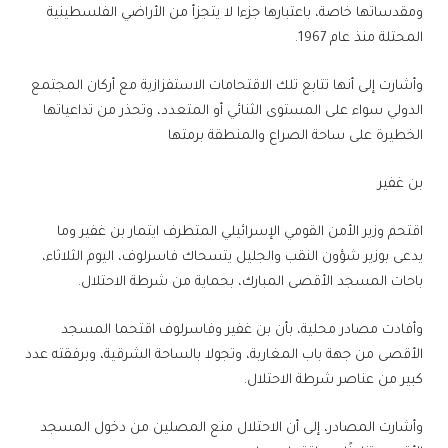
ومقدساتها خاصة، باعتبارها جزءا لا يتجزأ من الأراضي الفلسطينية
المحتلة منذ عام 1967.
وأشارت إلى أنها تتابع تلك الاقتحامات الاستفزازية مع أركان المجتمع
الدولي سواء على المستوى الثنائي أو المتعدد، وتحذر من تداعياتها
الخطيرة على ساحة الصراع والمنطقة برمتها
بن غفير
اقتحم وزير الأمن القومي الإسرائيلي المتطرف ايتمار بن غفير وما
يدعى بوزير شؤون النقب والجليل يتسحاك فاسرلوف، اليوم الثلاثاء،
باحات المسجد الأقصى المبارك، بحماية من شرطة الاحتلال.
وأفادت مصادر محلية، بأن بن غفير وفاسرلوف اقتحما المسجد
الأقصى من جهة باب المغاربة، وتجولا بالساحة الشرقية، وبرفقته عدد
كبير من عناصر شرطة الاحتلال.
وأشارت المصادر، إلى أن الاحتلال منع المصلين من دخول المسجد