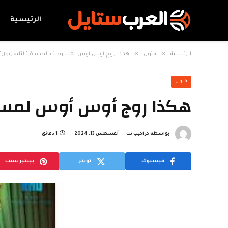
الرئيسية
»
»
الرئيسية
فنون
هكذا روج أوس أوس لمسرحيته الجديدة “التليفزيون”
فنون
هكذا روج أوس أوس لمسرحي
بواسطة
كراكيب نت
أغسطس 13, 2024
1 دقائق
فيسبوك
تويتر
بينتيريست