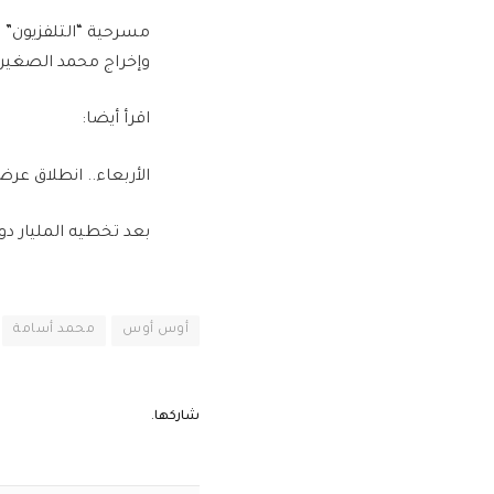
مسرحية “التلفزيون” 
وإخراج محمد الصغير.
اقرأ أيضا:
الأربعاء.. انطلاق عرض فيلم “Alien: Romulus
بعد تخطيه المليار دولار عالميًا.. مخرج “rine
أوس أوس
محمد أسامة
شاركها.