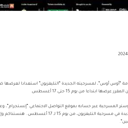
مة “أوس أوس”، لمسرحيته الجديدة “التليفزيون” استعدادا لعرضها 
 عرضها ابتداءا من يوم 15 حتى 17 أغسطس.
تر المسرحية عبر حسابه بموقع التواصل الاجتماعي “إنستجرام”، وعل
مهرجان العلمين الجديدة في مسرحية التليفزيون، من يوم 15 لـ 17 أغسط
ين”.