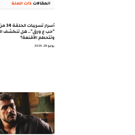
المقالات
ذات الصلة
أسرار تس
“حب ع ورق”.. هل تنكشف ال
وتتحطم الأقنعة؟
يوليو 28, 2026