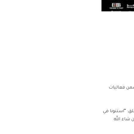
ضمن فعاليات
ق: “استنونا في
س.. هنستناكم وإن شاء الله