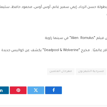
بطولة حسن الرداد، إيمي سمير غانم، أوس أوس، محمود حافظ، سليمان 
” في سينما زاوية
Deadpool & Wolve” يكشف عن كواليس جديدة
مسرحية التليفزيون
مهرجان العلمين
فيسبوك
تويتر
بينتيريست
ل