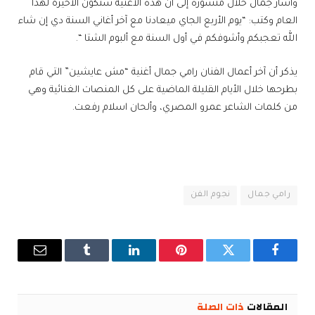
وأشار جمال خلال منشوره إلى أن هذه الأغنية ستكون الأخيرة لهذا
العام وكتب: “يوم الأربع الجاي ميعادنا مع آخر أغاني السنة دي إن شاء
الله تعجبكم وأشوفكم في أول السنة مع ألبوم الشتا “.
يذكر أن آخر أعمال الفنان رامي جمال أغنية “مش عايشين” التي قام
بطرحها خلال الأيام القليلة الماضية على كل المنصات الغنائية وهي
من كلمات الشاعر عمرو المصري، وألحان اسلام رفعت.
رامي جمال
نجوم الفن
فيسبوك
تويتر
بينتيريست
لينكدإن
Tumblr
البريد
الإلكترو
المقالات
ذات الصلة