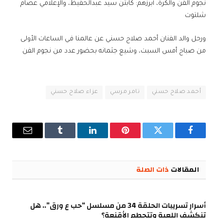
نجوم الفن والكرة، أبرزهم: كابتن سيد عبدالحفيظ، والإعلامي عصام
شلتوت
ورحل والد الفنان أحمد صلاح حسني عن عالمنا في الساعات الأولى
من صباح أمس السبت، وشيع جثمانه بحضور عدد من نجوم الفن
أحمد صلاح حسني
تامر مرسي
عزاء صلاح حسني
فيسبوك
تويتر
بينتيريست
لينكدإن
Tumblr
البريد
الإلكترو
المقالات
ذات الصلة
أسرار تسريبات الحلقة 34 من مسلسل “حب ع ورق”.. هل
تنكشف اللعبة وتتحطم الأقنعة؟