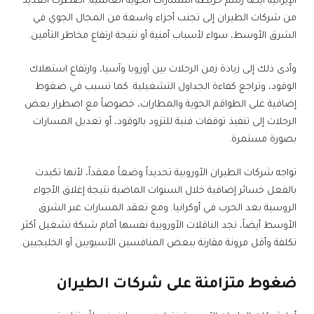
الإيرانية أيضاً رسم خريطة المسارات الجوية العالمية. اضطرت العديد
من شركات الطيران إلى تجنب أجزاء واسعة من المجال الجوي في
الشرق الأوسط، سواء لأسباب أمنية أو نتيجة ارتفاع مخاطر التأمين.
وأدى ذلك إلى زيادة زمن الرحلات بين أوروبا وآسيا، وارتفاع استهلاك
الوقود، وتراجع كفاءة الجداول التشغيلية. كما تسبب في ضغوط
إضافية على الطواقم الجوية والمطارات، خصوصاً مع اضطرار بعض
الرحلات إلى تنفيذ توقفات فنية للتزود بالوقود، أو تعديل المسارات
بصورة مستمرة.
تواجه شركات الطيران الأوروبية تحديداً وضعاً معقداً، لأنها تكبدت
بالفعل خسائر إضافية خلال السنوات الماضية نتيجة إغلاق الأجواء
الروسية بعد الحرب في أوكرانيا. ومع تعقد المسارات عبر الشرق
الأوسط أيضاً، تجد الناقلات الأوروبية نفسها أمام شبكة تشغيل أكثر
تكلفة وأقل مرونة مقارنة ببعض المنافسين الآسيويين أو الخليجيين.
ضغوط متزامنة على شركات الطيران