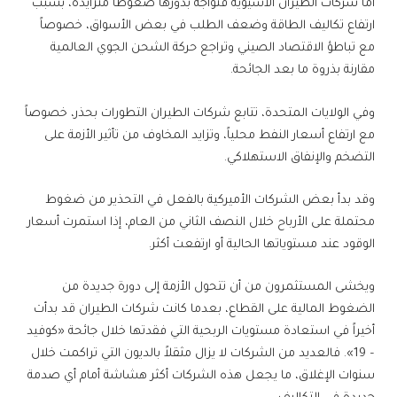
أما شركات الطيران الآسيوية فتواجه بدورها ضغوطاً متزايدة، بسبب
ارتفاع تكاليف الطاقة وضعف الطلب في بعض الأسواق، خصوصاً
مع تباطؤ الاقتصاد الصيني وتراجع حركة الشحن الجوي العالمية
مقارنة بذروة ما بعد الجائحة.
وفي الولايات المتحدة، تتابع شركات الطيران التطورات بحذر، خصوصاً
مع ارتفاع أسعار النفط محلياً، وتزايد المخاوف من تأثير الأزمة على
التضخم والإنفاق الاستهلاكي.
وقد بدأ بعض الشركات الأميركية بالفعل في التحذير من ضغوط
محتملة على الأرباح خلال النصف الثاني من العام، إذا استمرت أسعار
الوقود عند مستوياتها الحالية أو ارتفعت أكثر.
ويخشى المستثمرون من أن تتحول الأزمة إلى دورة جديدة من
الضغوط المالية على القطاع، بعدما كانت شركات الطيران قد بدأت
أخيراً في استعادة مستويات الربحية التي فقدتها خلال جائحة «كوفيد
– 19». فالعديد من الشركات لا يزال مثقلاً بالديون التي تراكمت خلال
سنوات الإغلاق، ما يجعل هذه الشركات أكثر هشاشة أمام أي صدمة