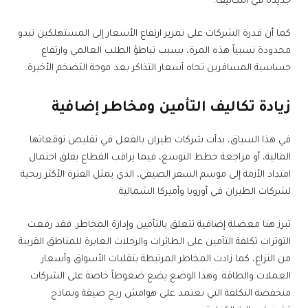
جديدة في التكاليف.
كما أن قدرة الشركات على تمرير ارتفاع الأسعار إلى المستهلكين تبدو
محدودة نسبياً هذه المرة، بسبب تباطؤ الطلب العالمي وارتفاع
حساسية المسافرين تجاه أسعار التذاكر بعد موجة التضخم الأخيرة.
زيادة تكاليف التأمين ومخاطر إضافية
في هذا السياق، بدأت شركات طيران بالفعل في تقليص توقعاتها
المالية، أو مراجعة خطط التوسع، فيما يراقب القطاع بقلق احتمال
امتداد الأزمة إلى موسم السفر الصيفي، الذي يمثل الفترة الأكثر ربحية
لشركات الطيران في أوروبا وأميركا الشمالية.
تبرز هنا معضلة إضافية تتعلق بالتأمين وإدارة المخاطر. فقد رفعت
التوترات تكلفة التأمين على الطائرات والرحلات العابرة للمناطق القريبة
من النزاع، كما زادت المخاطر المرتبطة بتقلبات الأسواق وأسعار
العملات والطاقة. وهذا الوضع يضع ضغوطاً خاصة على الشركات
منخفضة التكلفة التي تعتمد على هوامش ربح ضيقة ونماذج