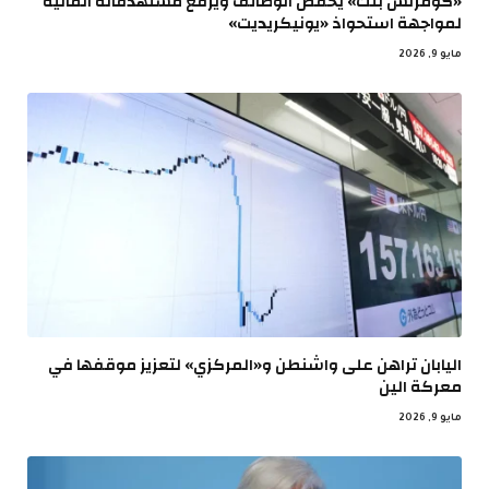
«كومرتس بنك» يخفض الوظائف ويرفع مستهدفاته المالية
لمواجهة استحواذ «يونيكريديت»
مايو 9, 2026
اليابان تراهن على واشنطن و«المركزي» لتعزيز موقفها في
معركة الين
مايو 9, 2026