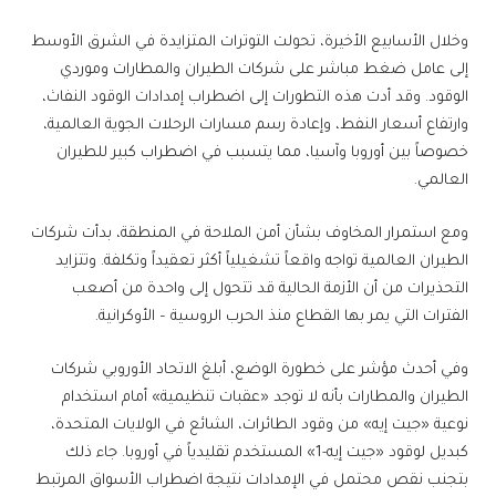
وخلال الأسابيع الأخيرة، تحولت التوترات المتزايدة في الشرق الأوسط
إلى عامل ضغط مباشر على شركات الطيران والمطارات وموردي
الوقود. وقد أدت هذه التطورات إلى اضطراب إمدادات الوقود النفاث،
وارتفاع أسعار النفط، وإعادة رسم مسارات الرحلات الجوية العالمية،
خصوصاً بين أوروبا وآسيا، مما يتسبب في اضطراب كبير للطيران
العالمي.
ومع استمرار المخاوف بشأن أمن الملاحة في المنطقة، بدأت شركات
الطيران العالمية تواجه واقعاً تشغيلياً أكثر تعقيداً وتكلفة. وتتزايد
التحذيرات من أن الأزمة الحالية قد تتحول إلى واحدة من أصعب
الفترات التي يمر بها القطاع منذ الحرب الروسية – الأوكرانية.
وفي أحدث مؤشر على خطورة الوضع، أبلغ الاتحاد الأوروبي شركات
الطيران والمطارات بأنه لا توجد «عقبات تنظيمية» أمام استخدام
نوعية «جيت إيه» من وقود الطائرات، الشائع في الولايات المتحدة،
كبديل لوقود «جيت إيه-1» المستخدم تقليدياً في أوروبا. جاء ذلك
بتجنب نقص محتمل في الإمدادات نتيجة اضطراب الأسواق المرتبط