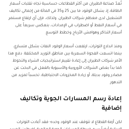
تُعدّ صناعة الطيران من أكثر القطاعات حساسية تجاه تقلبات أسعار
الطاقة، إذ يشكل الوقود ما بين 25 و35 في المائة من إجمالي تكاليف
التشغيل لدى معظم شركات الطيران. ولذلك، فإن أي ارتفاع مستمر
في أسعار النفط أو اضطراب في الإمدادات، ينعكس سريعاً على
أسعار التذاكر وهوامش الأرباح وخطط التوسع.
ومنذ اندلاع التوترات، ارتفعت أسعار الوقود النفاث بشكل متسارع،
بينما اتسعت الفجوة السعرية بين مناطق التوريد المختلفة. دفع هذا
الأمر شركات الطيران إلى إعادة تقييم استراتيجيات الشراء والتحوط.
كما بدأ بعض الشركات الأوروبية والآسيوية بالفعل في البحث عن
مصادر وقود بديلة، أو زيادة المخزونات الاحتياطية، تحسباً لمزيد من
التدهور.
إعادة رسم المسارات الجوية وتكاليف
إضافية
لكن أزمة القطاع لا تتوقف عند الوقود وحده؛ فقد أعادت التوترات