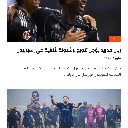
رياضة
ريال مدريد يؤجل تتويج برشلونة بثنائية في إسبانيول
مايو 4, 2026
فان دايك يصف موسم ليفربول المضطرب بـ “غير المقبول” اعترف
المدافع الهولندي فيرجيل فان دايك،…