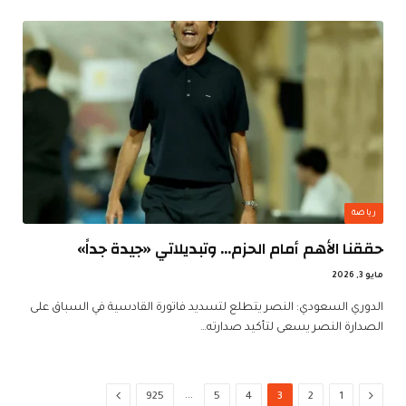
رياضة
حققنا الأهم أمام الحزم… وتبديلاتي «جيدة جداً»
مايو 3, 2026
الدوري السعودي: النصر يتطلع لتسديد فاتورة القادسية في السباق على
الصدارة النصر يسعى لتأكيد صدارته…
السابق
…
التالي
925
5
4
3
2
1