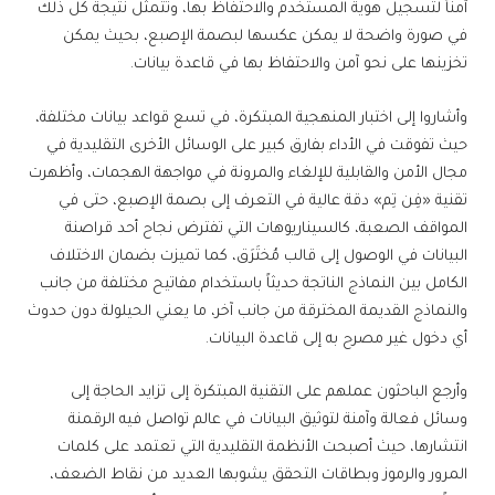
آمناً لتسجيل هوية المستخدم والاحتفاظ بها، وتتمثل نتيجة كل ذلك
في صورة واضحة لا يمكن عكسها لبصمة الإصبع، بحيث يمكن
تخزينها على نحو آمن والاحتفاظ بها في قاعدة بيانات.
وأشاروا إلى اختبار المنهجية المبتكرة، في تسع قواعد بيانات مختلفة،
حيث تفوقت في الأداء بفارق كبير على الوسائل الأخرى التقليدية في
مجال الأمن والقابلية للإلغاء والمرونة في مواجهة الهجمات، وأظهرت
تقنية «فِن تِم» دقة عالية في التعرف إلى بصمة الإصبع، حتى في
المواقف الصعبة، كالسيناريوهات التي تفترض نجاح أحد قراصنة
البيانات في الوصول إلى قالب مُختَرَق، كما تميزت بضمان الاختلاف
الكامل بين النماذج الناتجة حديثاً باستخدام مفاتيح مختلفة من جانب
والنماذج القديمة المخترقة من جانب آخر، ما يعني الحيلولة دون حدوث
أي دخول غير مصرح به إلى قاعدة البيانات.
وأرجع الباحثون عملهم على التقنية المبتكرة إلى تزايد الحاجة إلى
وسائل فعالة وآمنة لتوثيق البيانات في عالم تواصل فيه الرقمنة
انتشارها، حيث أصبحت الأنظمة التقليدية التي تعتمد على كلمات
المرور والرموز وبطاقات التحقق يشوبها العديد من نقاط الضعف،