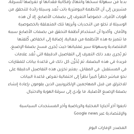
بدءاً من سهولة نسخها وانتهاءً بإمكانية فقدانها أو تعرضها للسرقة،
مشيرين إلى أن الأنظمة البيومترية باتت تُعد وسيلة رائدة للتحقق من
هُويات الأفراد، خصوصاً التعرف إلى بصمات الأصابع، إلا أن هذه
الوسيلة لا تخلو من التحديات وأبرزها تلك المتعلقة بالخصوصية
والأمان. وأكدوا أن استخدام أنظمة التحقق من بصمات الأصابع سببه
ما تتميز به هذه الأنظمة من فعالية، إضافة إلى انخفاض كُلفتها
الاقتصادية وسهولة سير عملياتها حيث يُجرى مسح بصمة الإصبع،
ثم يُجرى بعد ذلك التعرف إلى التفاصيل الدقيقة التي تُعَد علامات
فريدة في هذه البصمة، ثم يُخَزَّن كل ذلك في قاعدة بيانات للمقارنات
في المستقبل. في المقابل، يعتبر تخزين هذه التفاصيل الدقيقة على
نحو مباشر خطراً كبيراً نظراً إلى احتمالية تعرض قاعدة البيانات
للاختراق من قبل المهاجمين الإلكترونيين الذين يقومون بإعادة إنشاء
بصمة الإصبع الأصلية، ما يؤدي إلى سرقة الهوية والاحتيال.
تابعوا آخر أخبارنا المحلية والرياضية وآخر المستجدات السياسية
والإقتصادية عبر Google news
المصدر: الإمارات اليوم