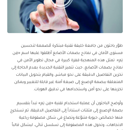
طوّر باحثون من جامعة خليفة تقنية مبتكرة مُصممة لتحسين
مستوى الأمان في نماذج بصمات الأصابع أطلقوا عليها اسم «فِن
تِم». تمثل هذه المنهجية قفزة كبيرة في مجال تطوير الأمن في
نماذج بصمات الأصابع، حيث تتميز التقنية الجديدة بعدم الحاجة إلى
تخزين التفاصيل الدقيقة على نحو مباشر، والقيام بتحويل البيانات
المتعلقة ببصمة الإصبع إلى صيغة آمنة غير قابلة للتغيير ويمكن
تخزينها على نحو آمن واستخدامها في تدقيق الهويات.
وأوضح الباحثون أن عملية استخدام تقنية «فِن تِم» تبدأ بتقسيم
بصمة الإصبع إلى مثلثات استناداً إلى التفاصيل الدقيقة، ثم تستخرج
منها خصائص حيوية متنوّعة وتصاغ في شكل مصفوفة رباعية
الاتجاهات، وتحول هذه المصفوفة إلى تسلسل ثنائي، ليشكل قالباً