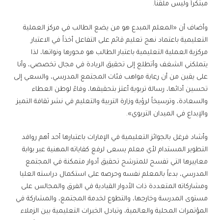
مبتكراً وليس ملقناً.
وأضاف أن «المعلم المبدع هو من يضع الطالب في مركز العملية
التعليمية باعتماد نهج تعليم قائم على التفاعل أخذاً في الاعتبار
مركزية العملية التعليمية باعتبار الطالب هو محورها ونواتها، لذا
يتملكني الشغف وأتطلع إلى تحقيق الريادة في مجال تخصصي، وأنا
على يقين من أن رعاية مواهب فئات المجتمع المدرسي، والسعي إلى
تحسين أدائها، رسالة تربوية أعتز بتحقيقها، وفاءً لوطن العطاء
والسعادة، وترسيخاً لرؤية وزارة التربية والتعليم في نشر ثقافة التميز
والإبداع في الميدان التربوي».
وأشاد فرغل بالجوائز التعليمية في الإمارات باعتبارها أحد أهم روافد
التطوير المستدام لأي معلم يسعى لرفع كفاياته المهنية عبر بوابة
معاييرها التي تفسح للمترشح تحقيق أدوار متمكنة في المجتمع
المدرسي، بدءاً بالمعلم نفسه وحرصه على استكمال دراسته العليا
ومشاركاته المتعددة ذات الأدوار القيادية في الفرق والمجالس على
مستوى المدرسة وخارجها، والتطوع لخدمة المجتمع، والمشاركة في
المؤتمرات المحلية والعالمية، وتبادل الخبرات التعليمية بين الزملاء