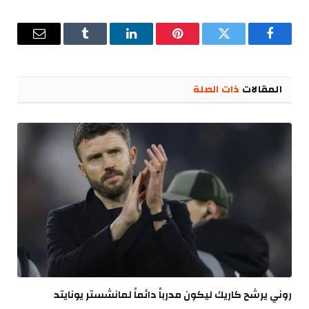
فيسبوك
تويتر
بينتيريست
لينكدإن
Tumblr
البريد
الإلكترو
المقالات
ذات الصلة
روني يرشح كاريك ليكون مدرباً دائماً لمانشستر يونايتد