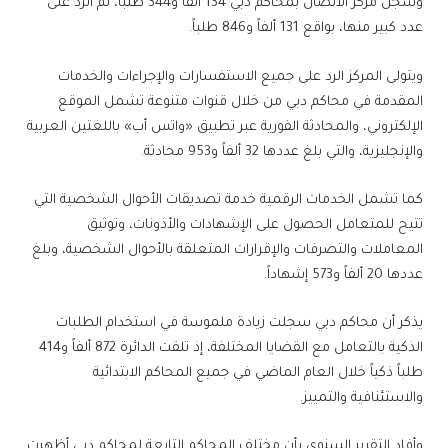
وسجل مركز الاتصال بمحاكم دبي 134 ألفاً و344 طلباً، تم الرد على
عدد كبير منها، بواقع 131 ألفاً و846 طلباً.
ويتولى المركز الرد على جميع الاستفسارات والإجراءات والخدمات
المقدمة في محاكم دبي من خلال قنوات متنوعة تشمل الموقع
الإلكتروني، والمحادثة الفورية عبر تطبيق «واتس أب» باللغتين العربية
والإنجليزية، والتي بلغ عددها 32 ألفاً و953 محادثة.
كما تشمل الخدمات الرقمية خدمة تصديقات الأحوال الشخصية التي
تتيح للمتعامل الحصول على الإشهادات والأذونات، وتوثيق
المعاملات والتصرفات والإقرارات المتعلقة بالأحوال الشخصية، وبلغ
عددها 20 ألفاً و573 إشهاداً.
يذكر أن محاكم دبي سجلت زيادة ملموسة في استخدام الطلبات
الذكية بالتعامل مع القضايا المختلفة، إذ تلقت الدائرة 872 ألفاً و414
طلباً ذكياً خلال العام الماضي في جميع المحاكم الابتدائية
والاستئنافية والتمييز.
وأفاد التقرير السنوي بأن مختلف المحاكم التابعة لمحاكم دبي أظهرت