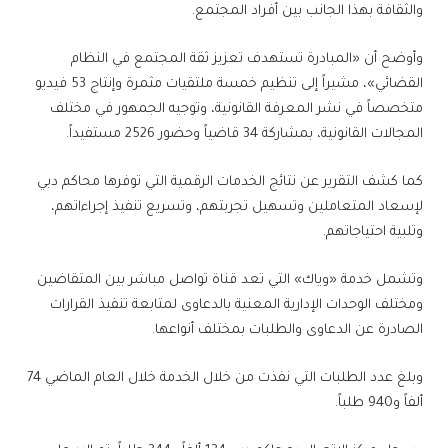
والثقافة بهذا الجانب بين أفراد المجتمع.
وأوضح أن «المبادرة تستهدف تعزيز ثقة المجتمع في النظام
القضائي»، مشيراً إلى تنظيم خمسة ملتقيات مثمرة وإنتاج 53 فيديو
متخصصاً في نشر المعرفة القانونية، وتوجيه الجمهور في مختلف
المجالات القانونية، بمشاركة 34 قاضياً وحضور 2526 مستفيداً.
كما كشف التقرير عن نتائج الخدمات الرقمية التي توفرها محاكم دبي
لإسعاد المتعاملين وتسهيل تجربتهم، وتسريع تنفيذ إجراءاتهم،
وتلبية احتياجاتهم.
وتشمل خدمة «وياك» التي تعد قناة تواصل مباشر بين المتقاضين
ومختلف الوحدات الإدارية المعنية بالدعاوى لمتابعة تنفيذ القرارات
الصادرة عن الدعاوى والطلبات بمختلف أنواعها.
وبلغ عدد الطلبات التي نفذت من خلال الخدمة خلال العام الماضي 74
ألفاً و940 طلباً.