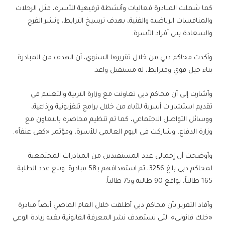
كما شملت المبادرة فعاليات وأنشطة ترفيهية للأسرة، مثل الرحلات
والمنافسات الرياضية والفنية، بهدف ترسيخ الترابط، ونشر الفرح
والسعادة بين أفراد الأسرة.
وأكدت محاكم دبي من خلال تقريرها السنوي، أن الهدف من المبادرة
بناء جيل قوي ومترابط، له مستقبل واعد.
وأشارت إلى أن محاكم دبي تعاونت مع وزارة التربية والتعليم في
تقديم استشارات أسرية للآباء من خلال برامج تلفزيونية وإذاعية،
ووسائل التواصل الاجتماعي، كما تم تنظيم محاضرة بالتعاون مع
وزارة الدفاع، وشاركت في اليوم العالمي للأسرة، ومؤتمر «كفى عنفاً».
وأوضحت أن إجمالي عدد المستفيدين من المبادرات المجتمعية
لمحاكم دبي بلغ 3256، تم استهدافهم بـ58 مبادرة. وبلغ عدد الطلبة
165 طالباً، بواقع 90 طالبة و75 طالباً.
وأفاد التقرير بأن محاكم دبي أطلقت خلال العام الماضي أيضاً مبادرة
«خلك قانوني» التي تستهدف نشر المعرفة القانونية بغية زيادة الوعي